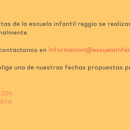
tas de la escuela infantil reggio se reali
enalmente.
l contáctanos en
informacion@escuelainfant
 elige una de nuestras fechas propuestas p
8.30h
 676