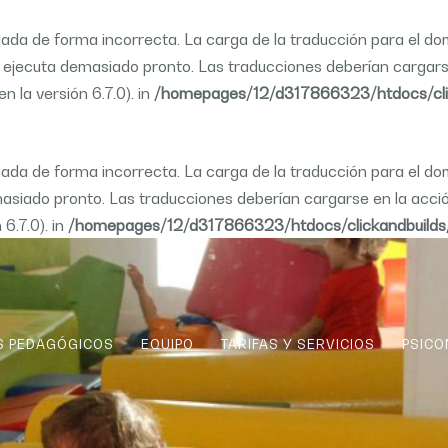
amada
de forma incorrecta
. La carga de la traducción para el d
se ejecuta demasiado pronto. Las traducciones deberían cargar
 la versión 6.7.0). in
/homepages/12/d317866323/htdocs/click
amada
de forma incorrecta
. La carga de la traducción para el d
emasiado pronto. Las traducciones deberían cargarse en la acc
6.7.0). in
/homepages/12/d317866323/htdocs/clickandbuilds/E
S PEDAGÓGICOS
EQUIPO
TARIFAS Y SERVICIOS
PSICO