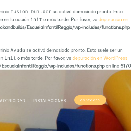
ominio
se activó demasiado pronto. Esto
fusion-builder
se en la acción
o más tarde. Por favor, ve
depuración en
init
andbuilds/EscuelaInfantilReggio/wp-includes/functions.php
ominio
se activó demasiado pronto. Esto suele ser un
Avada
ión
o más tarde. Por favor, ve
depuración en WordPress
init
scuelaInfantilReggio/wp-includes/functions.php
on line
6170
contacto
MOTRICIDAD
INSTALACIONES