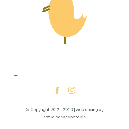
Toggle
Navigation
Home
© Copyright 2012 - 2026 | web desing by
Valores Pedagógicos
estudiodescapotable
Psicomotricidad